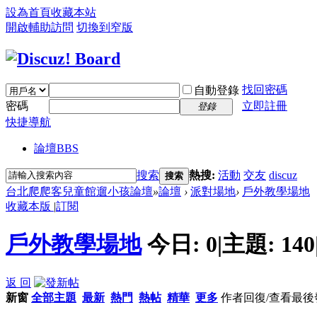
設為首頁
收藏本站
開啟輔助訪問
切換到窄版
找回密碼
自動登錄
密碼
立即註冊
登錄
快捷導航
論壇
BBS
搜索
熱搜:
活動
交友
discuz
搜索
台北爬爬客兒童館遛小孩論壇
»
論壇
›
派對場地
›
戶外教學場地
收藏本版
|
訂閱
戶外教學場地
今日:
0
|
主題:
140
返 回
新窗
全部主題
最新
熱門
熱帖
精華
更多
作者
回復/查看
最後