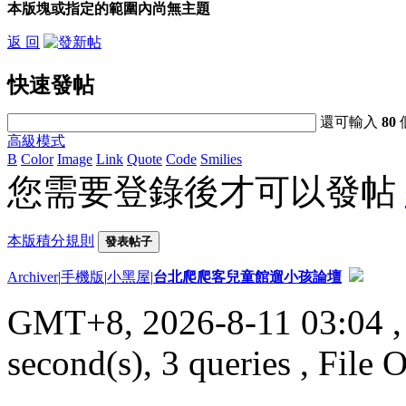
本版塊或指定的範圍內尚無主題
返 回
快速發帖
還可輸入
80
高級模式
B
Color
Image
Link
Quote
Code
Smilies
您需要登錄後才可以發帖
本版積分規則
發表帖子
Archiver
|
手機版
|
小黑屋
|
台北爬爬客兒童館遛小孩論壇
GMT+8, 2026-8-11 03:04
,
second(s), 3 queries , File 