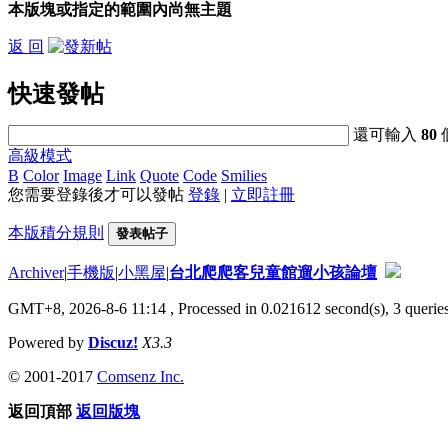
本版塊或指定的範圍內尚無主題
返 回
快速發帖
還可輸入
80
高級模式
B
Color
Image
Link
Quote
Code
Smilies
您需要登錄後才可以發帖
登錄
|
立即註冊
本版積分規則
發表帖子
Archiver
|
手機版
|
小黑屋
|
台北爬爬客兒童館遛小孩論壇
GMT+8, 2026-8-6 11:14
, Processed in 0.021612 second(s), 3 queries
Powered by
Discuz!
X3.3
© 2001-2017
Comsenz Inc.
返回頂部
返回版塊