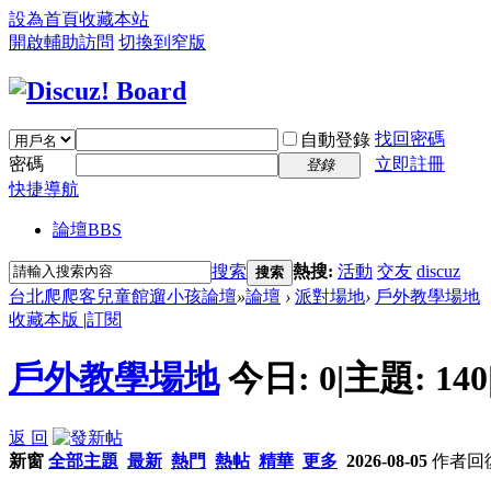
設為首頁
收藏本站
開啟輔助訪問
切換到窄版
找回密碼
自動登錄
密碼
立即註冊
登錄
快捷導航
論壇
BBS
搜索
熱搜:
活動
交友
discuz
搜索
台北爬爬客兒童館遛小孩論壇
»
論壇
›
派對場地
›
戶外教學場地
收藏本版
|
訂閱
戶外教學場地
今日:
0
|
主題:
140
返 回
新窗
全部主題
最新
熱門
熱帖
精華
更多
2026-08-05
作者
回