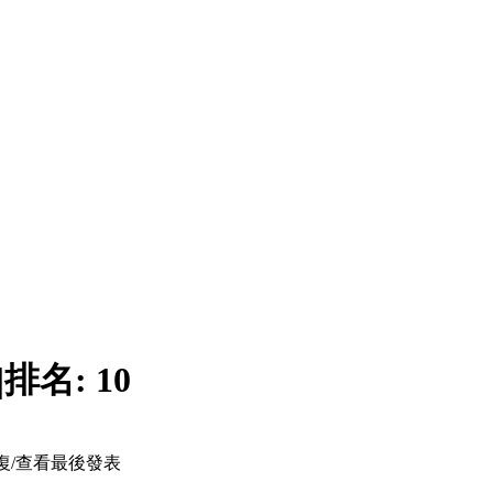
|
排名:
10
復/查看
最後發表