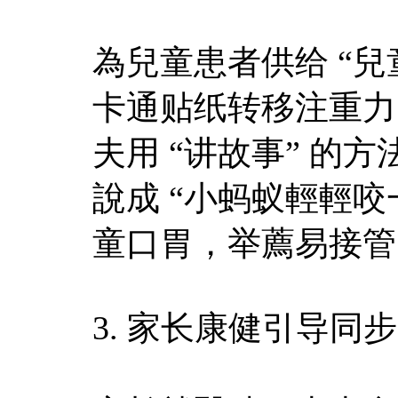
為兒童患者供给 “兒
卡通贴纸转移注重力
夫用 “讲故事” 的
說成 “小蚂蚁輕輕
童口胃，举薦易接管
3. 家长康健引导同步​