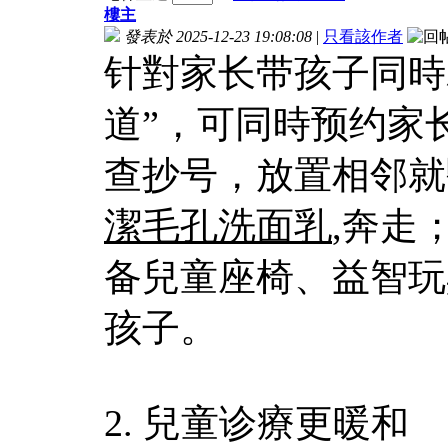
樓主
發表於 2025-12-23 19:08:08
|
只看該作者
针對家长带孩子同時
道”，可同時预约家
查抄号，放置相邻就
潔毛孔洗面乳
,奔走
备兒童座椅、益智玩
孩子。​
2. 兒童诊療更暖和​