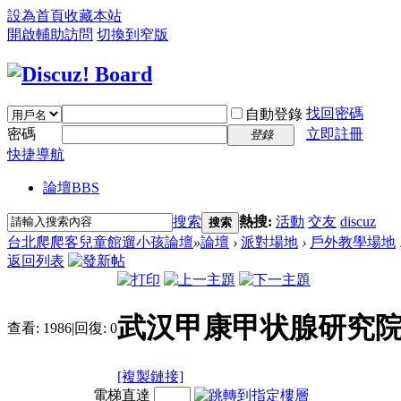
設為首頁
收藏本站
開啟輔助訪問
切換到窄版
找回密碼
自動登錄
密碼
立即註冊
登錄
快捷導航
論壇
BBS
搜索
熱搜:
活動
交友
discuz
搜索
台北爬爬客兒童館遛小孩論壇
»
論壇
›
派對場地
›
戶外教學場地
返回列表
武汉甲康甲状腺研究
查看:
1986
|
回復:
0
[複製鏈接]
電梯直達