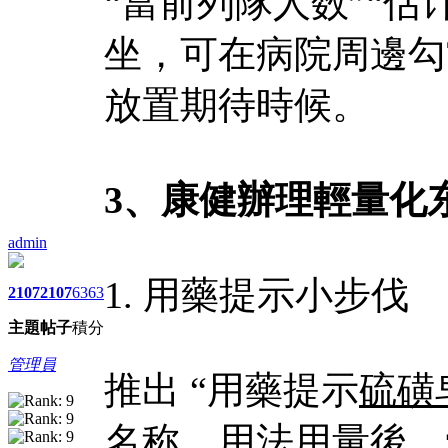
“當前列隊人数”“
坐，可在病院周邊勾
放置期待時候。​
3、康健辦理輕量化
admin
1. 用藥提示小步伐​
2107
2107
6363
主題
帖子
積分
管理員
推出 “用藥提示
硫磺
名称、用法用量後，