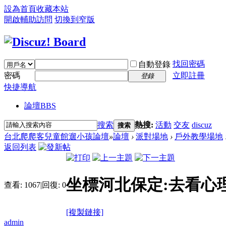
設為首頁
收藏本站
開啟輔助訪問
切換到窄版
找回密碼
自動登錄
密碼
立即註冊
登錄
快捷導航
論壇
BBS
搜索
熱搜:
活動
交友
discuz
搜索
台北爬爬客兒童館遛小孩論壇
»
論壇
›
派對場地
›
戶外教學場地
返回列表
坐標河北保定:去看心
查看:
1067
|
回復:
0
[複製鏈接]
admin