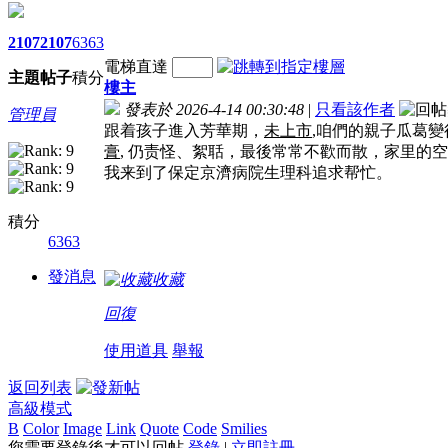
2107
2107
6363
電梯直達
主題
帖子
積分
樓主
發表於 2026-4-14 00:30:48
|
只看該作者
管理員
跟着孩子進入芳華期，
未上市
,咱們的親子瓜葛
膏
, 仍责怪、絮聒，最後常常不歡而散，家里的
我来到了保定京濟病院生理科追求帮忙。
積分
6363
發消息
收藏
回復
使用道具
舉報
返回列表
高級模式
B
Color
Image
Link
Quote
Code
Smilies
您需要登錄後才可以回帖
登錄
|
立即註冊