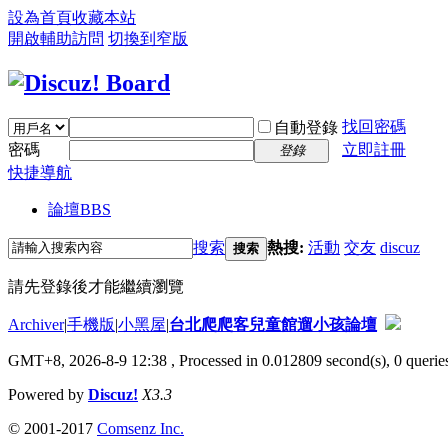
設為首頁
收藏本站
開啟輔助訪問
切換到窄版
找回密碼
自動登錄
密碼
立即註冊
登錄
快捷導航
論壇
BBS
搜索
熱搜:
活動
交友
discuz
搜索
請先登錄後才能繼續瀏覽
Archiver
|
手機版
|
小黑屋
|
台北爬爬客兒童館遛小孩論壇
GMT+8, 2026-8-9 12:38
, Processed in 0.012809 second(s), 0 queries
Powered by
Discuz!
X3.3
© 2001-2017
Comsenz Inc.