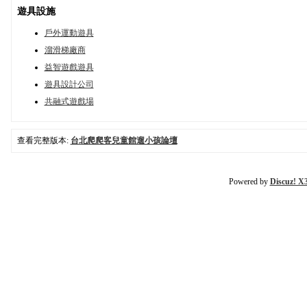
遊具設施
戶外運動遊具
溜滑梯廠商
益智遊戲遊具
遊具設計公司
共融式遊戲場
查看完整版本:
台北爬爬客兒童館遛小孩論壇
Powered by
Discuz! X3