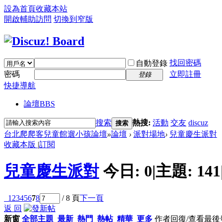
設為首頁
收藏本站
開啟輔助訪問
切換到窄版
找回密碼
自動登錄
密碼
立即註冊
登錄
快捷導航
論壇
BBS
搜索
熱搜:
活動
交友
discuz
搜索
台北爬爬客兒童館遛小孩論壇
»
論壇
›
派對場地
›
兒童慶生派對
收藏本版
|
訂閱
兒童慶生派對
今日:
0
|
主題:
141
1
2
3
4
5
6
7
8
/ 8 頁
下一頁
返 回
新窗
全部主題
最新
熱門
熱帖
精華
更多
作者
回復/查看
最後