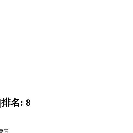
|
排名:
8
發表