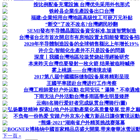
按比例配备充電設施 台灣优先采用外包形式
铁岭县企業生產設备出口台灣
福建:企業招用台灣地區高级技工可获万元补贴
“断交”了改不改名?台灣網民吵翻
SEMI發布半导體晶圆設备資安标准,加速智慧制造
台灣省台北市首次開启市有房地設置太阳能發電設备招
2020年半导體制造設备的全球销售额比上年增长19%
许介立:智能化生產并不只是設备的問题
深度丨我國台灣地區垃圾焚烧处理經验研究
本来昨天台灣也要發射一枚火箭 结果被临時喊停
雾上桃源——台灣清境农場
2017第八届中國國际缝制設备展将精彩呈現
王國平率团赴台灣进行工作考察
台灣工程師爱好户外运動 在同安玩＂瀑降＂不幸遇难
下雨无法户外活動台灣多雨區學生明显矮胖
云南8名骑行爱好者完成纵贯台灣骑行(圖)
弘扬攀登精神 探索山地户外运動產業化高质量發展,世界之巅·攀
不负每一份热爱 安踏户外京东小魔方新品日讓你實現运動
“熊爆·2021”湖南省户外精英挑战赛落幕
BOGNER博格纳中國首家精品店盛大開業,带来奢華冰雪运
下一頁 »