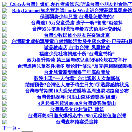
《2035去台灣》爆红,創作者孟煦东:听说台灣小朋友也會唱了,感
BabyGourmet知名营养師Linda Wu走进台灣高端母婴會
保護弱势少年兒童,台灣是怎麼做的?
台灣逾1.9万兒童受虐 孩子一听“爸爸”就發抖
台灣85%孩童用谎报年龄方式偷用社交網站
台灣少数民族小朋友兴奋遊北京
台灣新北虎豹潭兒童自然體验活動發生落水意外 已寻获4
诚品敦南店|台北|台灣_凤凰旅遊
福建少兒社将捐建十所“台灣童书馆”
致力提升阅读 第三届海峡兒童阅读论坛在京举行
台灣虐待兒童案件增多 舆论吁“修法”及完善相關保障機
台北兒童新樂園将于年底前開放
影院出現“一人包場” 台北观影人次創新低
结婚预告?台灣艺人詹子晴生日文9字透露感情状况
台灣春节期間10大观光遊樂地區周邊易堵路段公布
台灣景點探寻:阿里山森林遊樂區(组圖)
4月起将有超過8000名台灣遊客遊樂山
台灣民俗文化村遊记_建筑
台灣环島8日遊火爆报名中:2980元起超值遊台灣
台灣森林飨宴受追捧
下一頁 »