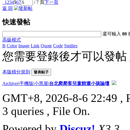
1
2
3
4
5
6
7
/ 7 頁
下一頁
返 回
快速發帖
還可輸入
80
高級模式
B
Color
Image
Link
Quote
Code
Smilies
您需要登錄後才可以發帖
本版積分規則
發表帖子
Archiver
|
手機版
|
小黑屋
|
台北爬爬客兒童館遛小孩論壇
GMT+8, 2026-8-6 22:49
, 
3 queries , File On.
Powered by
Discuz!
X3.3