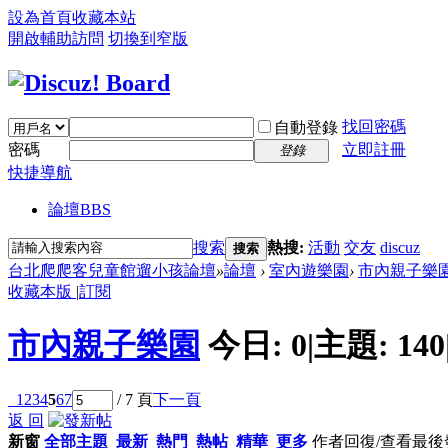
設為首頁
收藏本站
開啟輔助訪問
切換到窄版
找回密碼
自動登錄
密碼
立即註冊
登錄
快捷導航
論壇
BBS
搜索
熱搜:
活動
交友
discuz
搜索
台北爬爬客兒童館遛小孩論壇
»
論壇
›
室內遊樂園
›
市內親子樂
收藏本版
|
訂閱
市內親子樂園
今日:
0
|
主題:
140
1
2
3
4
5
6
7
/ 7 頁
下一頁
返 回
新窗
全部主題
最新
熱門
熱帖
精華
更多
作者
回復/查看
最後