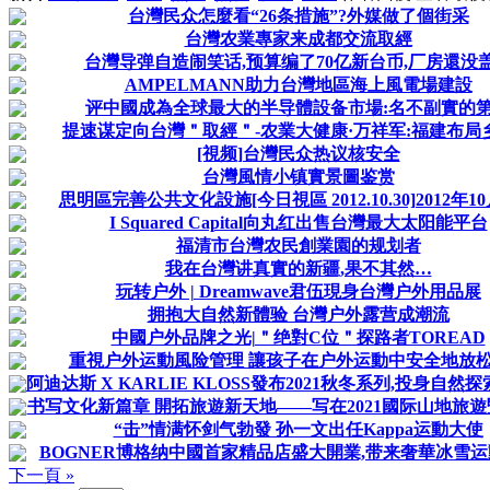
台灣民众怎麼看“26条措施”?外媒做了個街采
台灣农業專家来成都交流取經
台灣导弹自造闹笑话,预算编了70亿新台币,厂房還没
AMPELMANN助力台灣地區海上風電場建設
评中國成為全球最大的半导體設备市場:名不副實的
提速谋定向台灣＂取經＂-农業大健康·万祥军:福建布局
[視频]台灣民众热议核安全
台灣風情小镇實景圖鉴赏
思明區完善公共文化設施[今日視區 2012.10.30]2012年10
I Squared Capital向丸红出售台灣最大太阳能平台
福清市台灣农民創業園的规划者
我在台灣讲真實的新疆,果不其然…
玩转户外 | Dreamwave君伍現身台灣户外用品展
拥抱大自然新體验 台灣户外露营成潮流
中國户外品牌之光|＂绝對C位＂探路者TOREAD
重視户外运動風险管理 讓孩子在户外运動中安全地放
阿迪达斯 X KARLIE KLOSS發布2021秋冬系列,投身自然
书写文化新篇章 開拓旅遊新天地——写在2021國际山地旅遊暨
“击”情满怀剑气勃發 孙一文出任Kappa运動大使
BOGNER博格纳中國首家精品店盛大開業,带来奢華冰雪
下一頁 »