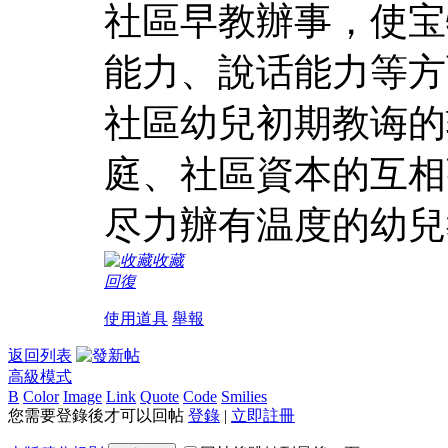
社區早教辦事，使宝
能力、說话能力等方
社區幼兒初期教诲的
庭、社區資本的互相
尽力辦有温度的幼兒
收藏
回復
使用道具
舉報
返回列表
高級模式
B
Color
Image
Link
Quote
Code
Smilies
您需要登錄後才可以回帖
登錄
|
立即註冊