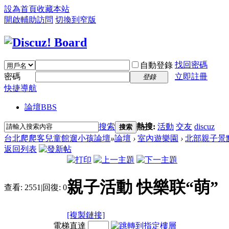
設為首頁
收藏本站
開啟輔助訪問
切換到窄版
找回密碼
自動登錄
密碼
立即註冊
登錄
快捷導航
論壇
BBS
搜索
熱搜:
活動
交友
discuz
搜索
台北爬爬客兒童館遛小孩論壇
»
論壇
›
室內遊樂園
›
北部親子景
返回列表
親子活動 快樂联“萌”
查看:
2551
|
回復:
0
[複製鏈接]
電梯直達