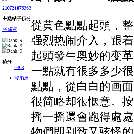
2107
2107
6363
主題
帖子
積分
從黄色點點起頭，整
管理員
强烈热闹介入，跟着
起頭發生奥妙的变革
積分
一點就有很多多少很
6363
發消息
點點，從白白的画面
很简略却很惬意。按
摇一摇還會跑得處處
物們即别致又骇怪的