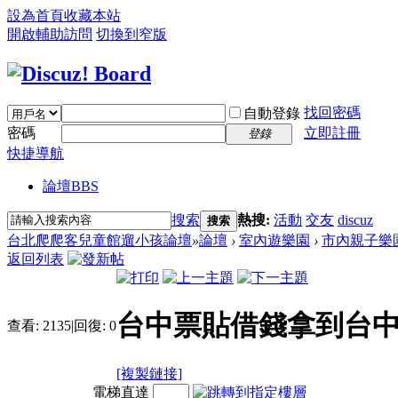
設為首頁
收藏本站
開啟輔助訪問
切換到窄版
找回密碼
自動登錄
密碼
立即註冊
登錄
快捷導航
論壇
BBS
搜索
熱搜:
活動
交友
discuz
搜索
台北爬爬客兒童館遛小孩論壇
»
論壇
›
室內遊樂園
›
市內親子樂
返回列表
台中票貼借錢拿到台
查看:
2135
|
回復:
0
[複製鏈接]
電梯直達