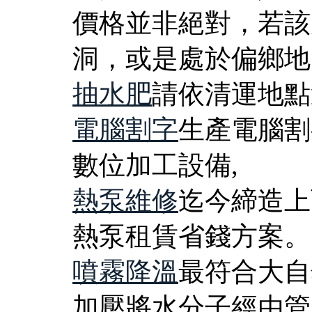
價格並非絕對，若該
洞，或是處於偏鄉地
抽水肥
請依清運地點
電腦割字
生產電腦割
數位加工設備,
熱泵維修
迄今締造上
熱泵租賃省錢方案。
噴霧降溫
最符合大自
加壓將水分子經由管