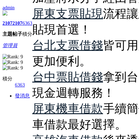
admin
屏東支票貼現
流程讓
2107
2107
6363
貼現首選！
主題
帖子
積分
台北支票借錢
皆可用
管理員
更加便利。
台中票貼借錢
拿到台
積分
6363
現金週轉服務！
發消息
屏東機車借款
手續簡
車借款最好選擇。