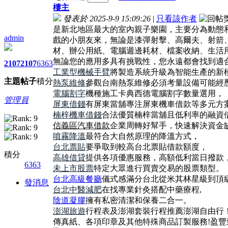
樓主
發表於 2025-9-9 15:09:26
|
只看該作者
是新北地區最大的室內親子樂園，主要分為動態
admin
戲的小朋友來，無論是漆彈射擊、高爾夫、射箭
材、辦公用紙、電腦週邊耗材、檔案收納、生活
無論您的應用多具有挑戰性，您永遠都會找到適
2107
2107
6363
工業型機械手臂
將製造系統升級為智能生產的新
主題
帖子
積分
熱泵維修
參觀台南熱泵維修必須考量設備可能經
電腦割字
機種施工卡典西德電腦割字數量選用，
管理員
屏東借錢
有屏東當舖專注屏東機車借款等多元方
楠梓機車借錢
合法優質楠梓當舖且低利率的融資借
信義區汽車借款
企業周轉好幫手，快速解決資金
噴霧降溫
最符合大自然原理的降溫方式，
台北票貼
要爭取到較高台北票貼借款額度，
積分
高雄借貸
提供各項優惠服務，高額低利當日撥款
6363
未上市股票
特定大眾進行買賣交易的股票類型。
台北高級餐廳
儀式感滿分台北從米其林星級到頂
發消息
台北中醫減肥
在找專業針灸搭配中藥療程,
陰道凝膠
擁有私密清潔和保養二合一。
澎湖旅遊
行程表及澎湖套裝行程推薦澎湖自由行
傳真紙、各項印章及其他特殊商品訂製服務!盈