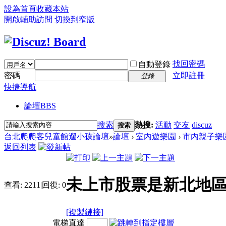
設為首頁
收藏本站
開啟輔助訪問
切換到窄版
找回密碼
自動登錄
密碼
立即註冊
登錄
快捷導航
論壇
BBS
搜索
熱搜:
活動
交友
discuz
搜索
台北爬爬客兒童館遛小孩論壇
»
論壇
›
室內遊樂園
›
市內親子樂
返回列表
未上市股票是新北地
查看:
2211
|
回復:
0
[複製鏈接]
電梯直達