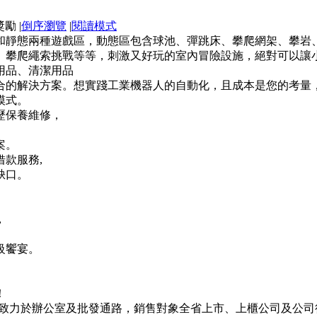
|
倒序瀏覽
|
閱讀模式
和靜態兩種遊戲區，動態區包含球池、彈跳床、攀爬網架、攀岩
、攀爬繩索挑戰等等，刺激又好玩的室內冒險設施，絕對可以讓
用品、清潔用品
合的解決方案。想實踐工業機器人的自動化，且成本是您的考量
模式。
歷保養維修，
案。
款服務,
缺口。
，
級饗宴。
！
豐致力於辦公室及批發通路，銷售對象全省上市、上櫃公司及公司