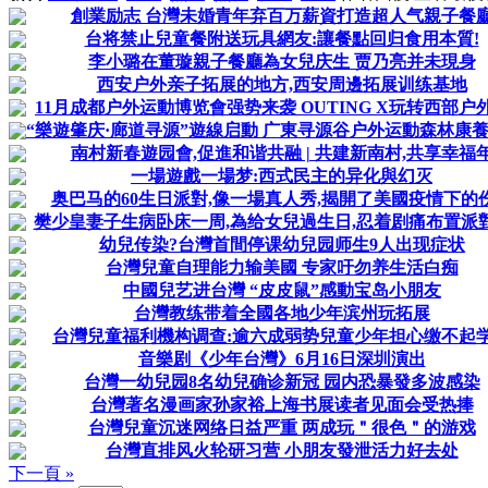
創業励志 台灣未婚青年弃百万薪資打造超人气親子餐
台将禁止兒童餐附送玩具網友:讓餐點回归食用本質!
李小璐在董璇親子餐廳為女兒庆生 贾乃亮并未現身
西安户外亲子拓展的地方,西安周邊拓展训练基地
11月成都户外运動博览會强势来袭 OUTING X玩转西部户
“樂遊肇庆·廊道寻源”遊線启動 广東寻源谷户外运動森林康養营
南村新春遊园會,促進和谐共融 | 共建新南村,共享幸福
一場遊戲一場梦:西式民主的异化與幻灭
奥巴马的60生日派對,像一場真人秀,揭開了美國疫情下的
樊少皇妻子生病卧床一周,為给女兒過生日,忍着剧痛布置派
幼兒传染?台灣首間停课幼兒园师生9人出现症状
台灣兒童自理能力输美國 专家吁勿养生活白痴
中國兒艺进台灣 “皮皮鼠”感動宝岛小朋友
台灣教练带着全國各地少年滨州玩拓展
台灣兒童福利機构调查:逾六成弱势兒童少年担心缴不起
音樂剧《少年台灣》6月16日深圳演出
台灣一幼兒园8名幼兒确诊新冠 园内恐暴發多波感染
台灣著名漫画家孙家裕上海书展读者见面会受热捧
台灣兒童沉迷网络日益严重 两成玩＂很色＂的游戏
台灣直排风火轮研习营 小朋友發泄活力好去处
下一頁 »