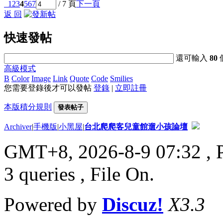
1
2
3
4
5
6
7
/ 7 頁
下一頁
返 回
快速發帖
還可輸入
80
高級模式
B
Color
Image
Link
Quote
Code
Smilies
您需要登錄後才可以發帖
登錄
|
立即註冊
本版積分規則
發表帖子
Archiver
|
手機版
|
小黑屋
|
台北爬爬客兒童館遛小孩論壇
GMT+8, 2026-8-9 07:32
, 
3 queries , File On.
Powered by
Discuz!
X3.3