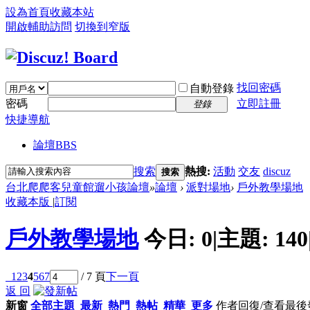
設為首頁
收藏本站
開啟輔助訪問
切換到窄版
找回密碼
自動登錄
密碼
立即註冊
登錄
快捷導航
論壇
BBS
搜索
熱搜:
活動
交友
discuz
搜索
台北爬爬客兒童館遛小孩論壇
»
論壇
›
派對場地
›
戶外教學場地
收藏本版
|
訂閱
戶外教學場地
今日:
0
|
主題:
140
1
2
3
4
5
6
7
/ 7 頁
下一頁
返 回
新窗
全部主題
最新
熱門
熱帖
精華
更多
作者
回復/查看
最後