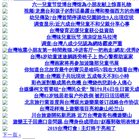
六一兒童节世博台灣馆為小朋友献上惊喜礼物
視频|龙應台和孩子的對话暴露台灣和整個西方的危
幼兒傳染?台灣首間停课幼兒園師生9人出現症状
调查显示:近六成台灣兒童不和父親分享心事
台灣發育迟缓兒童获公益資助
台灣味兒童玩节 清凉绽放马拉湾
调查:台灣八成少兒認為網络霸凌严重
台灣地震小朋友第一時間救猫,冲进客厅一把抱走!網友:优秀
台灣4岁幼童迷途躺路旁椅子上 热心警察助返家
台灣画家将再参加波隆那兒童书展
你知道台北故宫最牛的寶贝是啥吗?(我在大陸看台灣)
调查:台灣親子共玩現状 五成每天不到1小時
彩色派對酿成黑色危機 台灣烧伤悲剧令人痛心
台媒爆柯文哲要组“台灣民众党” 预计8月6日生日當天
台灣82岁独居老翁户外跌倒 被烈日活活晒死
北京旅行業首度與台灣观光遊樂業签订战略合作协议
台灣花样海上遊樂项目亮相象山松兰山
川台旅遊開拓新思路 近万台灣遊客包機遊樂山
遊樂王子回應口音問题,台灣身份成理由?赵薇郭敬明表情
2019台灣灯會 | 主灯终于亮相了
下一頁 »