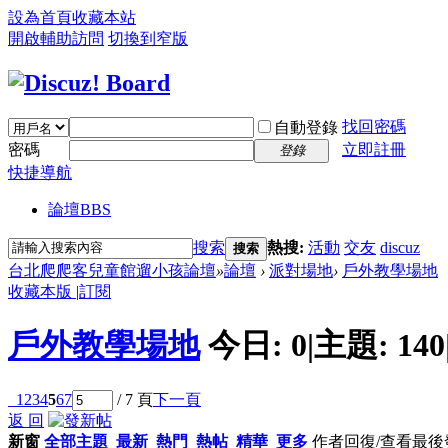
設為首頁
收藏本站
開啟輔助訪問
切換到窄版
找回密碼
自動登錄
密碼
立即註冊
登錄
快捷導航
論壇
BBS
搜索
熱搜:
活動
交友
discuz
搜索
台北爬爬客兒童館遛小孩論壇
»
論壇
›
派對場地
›
戶外教學場地
收藏本版
|
訂閱
戶外教學場地
今日:
0
|
主題:
140
1
2
3
4
5
6
7
/ 7 頁
下一頁
返 回
新窗
全部主題
最新
熱門
熱帖
精華
更多
作者
回復/查看
最後