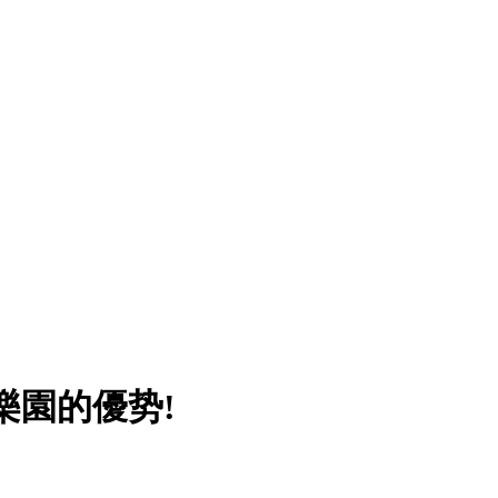
樂園的優势!