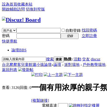
設為首頁
收藏本站
開啟輔助訪問
切換到窄版
找回密碼
自動登錄
密碼
立即註冊
登錄
快捷導航
論壇
BBS
搜索
熱搜:
活動
交友
discuz
搜索
台北爬爬客兒童館遛小孩論壇
»
論壇
›
派對場地
›
戶外教學場地
返回列表
一個有用浓厚的親子氛
查看:
3126
|
回復:
0
[複製鏈接]
電梯直達