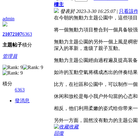
樓主
發表於 2023-3-30 16:25:07
|
只看該
在今朝的無動力主题公園中，這些項目
admin
将一個無動力項目整合到一個具备较强
2107
2107
6363
無動力主题公園的另外一個上風是稠密
主題
帖子
積分
深入的革新，進级了親子互動。
管理員
無動力主题公園經由過程遍及提高装备
如许的互動空氣将構成杰出的伴奏结果
積分
比方，在社區和公園中，可以制作一個
6363
休闲和放松是每小我户外勾當的心态和
發消息
相反，他们利用柔嫩的姿式给你带来一
另外一方面，固然没有動力的主题公園
收藏
回復