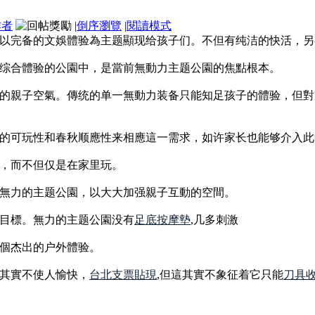
作者
|
倒序瀏覽
|
閱讀模式
以完备的文娛體验為主题顯现给孩子们。不但有纯洁的快活，另
综合體验的公園中，是當前無動力主题公園的焦點根本。
的親子空氣。傳统的单一無動力装备只能知足孩子的體验，但對
的可玩性和春秋顺應性来相應這一需求，如许家长也能够介入此
，而不但仅是在家里玩。
無力的主题公園，以大大加强親子互動的空間。
目標。無力的主题公園没有
足底按摩墊
,几多刺激
個杰出的户外體验。
其實不使人愉快，
台北支票貼現
,但這其實不象征着它只能
刀具