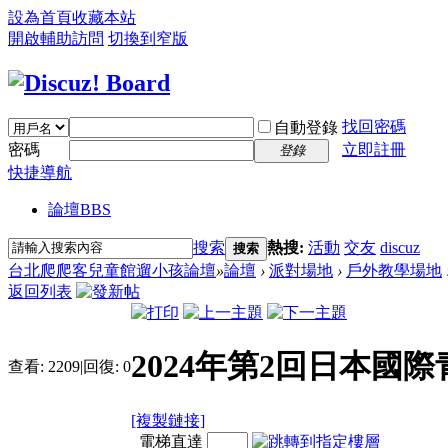
設為首頁
收藏本站
開啟輔助訪問
切換到窄版
找回密碼
自動登錄
密碼
立即註冊
登錄
快捷導航
論壇
BBS
搜索
熱搜:
活動
交友
discuz
搜索
台北爬爬客兒童館遛小孩論壇
»
論壇
›
派對場地
›
戶外教學場地
返回列表
2024年第2回日本
查看:
2209
|
回復:
0
[複製鏈接]
電梯直達