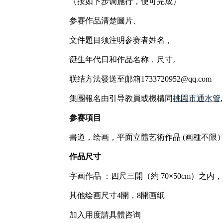
（按如下步调施行，便可完成）
参赛作品清楚圖片、
文件題目须注明参赛者姓名，
诞生年代日和作品名称，尺寸。
联结方法發送至邮箱1733720952@qq.com
集團報名由引导教員或機構同
桃園市通水管
参赛項目
書道，绘画，平面立體艺術作品 (画種不限
作品尺寸
字画作品 ：四尺三開（約 70×50cm）之内，
其他绘画尺寸4開，8開画纸
加入用度請具體咨询