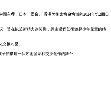
間主理，日本一墨會、 香港美術家协會协辦的2024年第2回日
倡议，旨在以艺術精力為契機，經由過程艺術激起少年兒童的缔
化交换勾當。
的孩子們搭建一個艺術發蒙和交换創作的舞台。