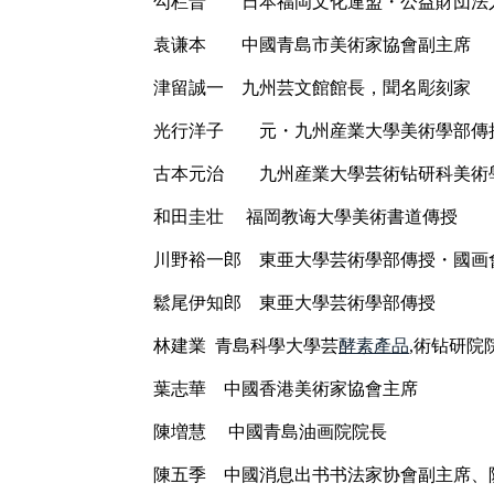
勾栏晋 日本福岡文化連盟・公益財団法
袁谦本 中國青島市美術家協會副主席
津留誠一 九州芸文館館長，聞名彫刻家
光行洋子 元・九州産業大學美術學部傳
古本元治 九州産業大學芸術钻研科美術
和田圭壮 福岡教诲大學美術書道傳授
川野裕一郎 東亜大學芸術學部傳授・國画
鬆尾伊知郎 東亜大學芸術學部傳授
林建業 青島科學大學芸
酵素產品
,術钻研
葉志華 中國香港美術家協會主席
陳増慧 中國青島油画院院長
陳五季 中國消息出书书法家协會副主席、