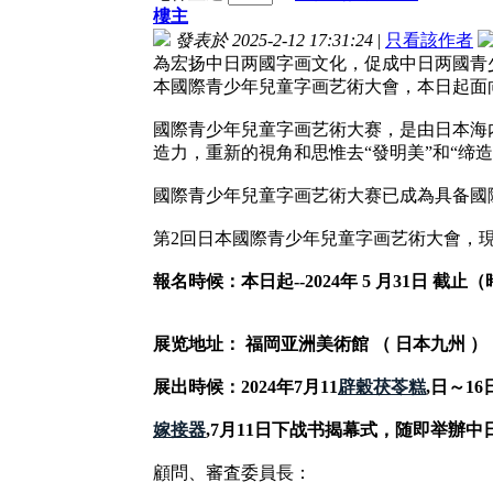
樓主
發表於 2025-2-12 17:31:24
|
只看該作者
為宏扬中日两國字画文化，促成中日两國青少
本國際青少年兒童字画艺術大會，本日起面向
國際青少年兒童字画艺術大赛，是由日本海
造力，重新的視角和思惟去“發明美”和“缔造
國際青少年兒童字画艺術大赛已成為具备國
第2回日本國際青少年兒童字画艺術大會，
報名時候：本日起--2024年 5 月31日 截止
展览地址： 福岡亚洲美術館 （ 日本九州 ）
展出時候：2024年7月11
辟穀茯苓糕
,日～16
嫁接器
,7月11日下战书揭幕式，随即举辦
顧問、審査委員長：