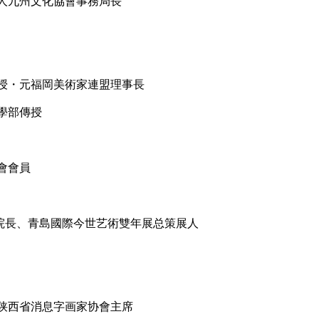
人九州文化協會事務局長
授・元福岡美術家連盟理事長
學部傳授
會會員
院院長、青島國際今世艺術雙年展总策展人
陕西省消息字画家协會主席