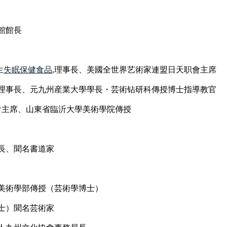
館館長
生
失眠保健食品
,理事長、美國全世界艺術家連盟日天职會主席
理事長、元九州産業大學學長・芸術钻研科傳授博士指導教官
會主席、山東省臨沂大學美術學院傳授
長、聞名書道家
美術學部傳授（芸術學博士）
士）聞名芸術家