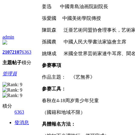
姜迅 中國青島油画院副院長
張愛國 中國美術學院傳授
陳凱森 泛亜艺術同盟协會理事长，艺術
admin
孫國農 中國人民大學書法家協會主席
2107
2107
6363
姚继成 米國全世界芸術家連牛耳席、聞
主題
帖子
積分
参赛事項
管理員
作品主題： 《艺無界》
参赛工具：
春秋在4-18周岁青少年兒童
積分
6363
（國籍和地域不限）
發消息
具體報名方法：