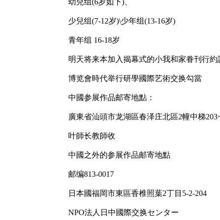
幼兒组(6岁如下)、
少兒组(7-12岁)\少年组(13-16岁)
青年组 16-18岁
明天将来本加入揭幕式的小我和家眷刊行約
博览會時代举行研學國際艺術交换勾當
中國参展作品邮寄地點：
廣東省汕頭市龙湖區春泽庄北區2幢中梯203一
叶師长教師收
中國之外的参展作品邮寄地點
邮编813-0017
日本國福岡市東區香椎照葉2丁目5-2-204
NPO法人日中國際交换センター