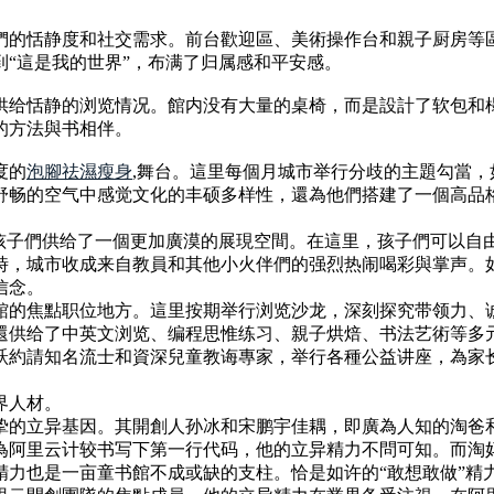
們的恬静度和社交需求。前台歡迎區、美術操作台和親子厨房等
“這是我的世界”，布满了归属感和平安感。
供给恬静的浏览情况。館内没有大量的桌椅，而是設計了软包和
的方法與书相伴。
度的
泡腳祛濕瘦身
,舞台。這里每個月城市举行分歧的主題勾當，
舒畅的空气中感觉文化的丰硕多样性，還為他們搭建了一個高品
為孩子們供给了一個更加廣漠的展現空間。在這里，孩子們可以自
時，城市收成来自教員和其他小火伴們的强烈热闹喝彩與掌声。
信念。
館的焦點职位地方。這里按期举行浏览沙龙，深刻探究带领力、
還供给了中英文浏览、编程思惟练习、親子烘焙、书法艺術等多
跃約請知名流士和資深兒童教诲專家，举行各種公益讲座，為家
界人材。
挚的立异基因。其開創人孙冰和宋鹏宇佳耦，即廣為人知的淘爸
為阿里云计较书写下第一行代码，他的立异精力不問可知。而淘
精力也是一亩童书館不成或缺的支柱。恰是如许的“敢想敢做”精