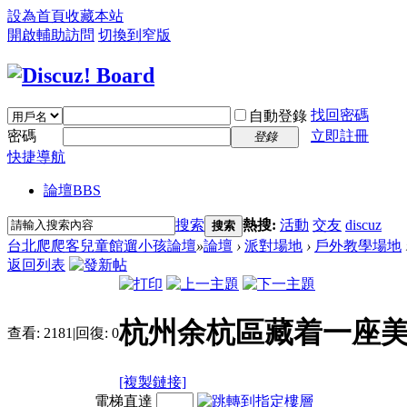
設為首頁
收藏本站
開啟輔助訪問
切換到窄版
找回密碼
自動登錄
密碼
立即註冊
登錄
快捷導航
論壇
BBS
搜索
熱搜:
活動
交友
discuz
搜索
台北爬爬客兒童館遛小孩論壇
»
論壇
›
派對場地
›
戶外教學場地
返回列表
杭州余杭區藏着一座
查看:
2181
|
回復:
0
[複製鏈接]
電梯直達