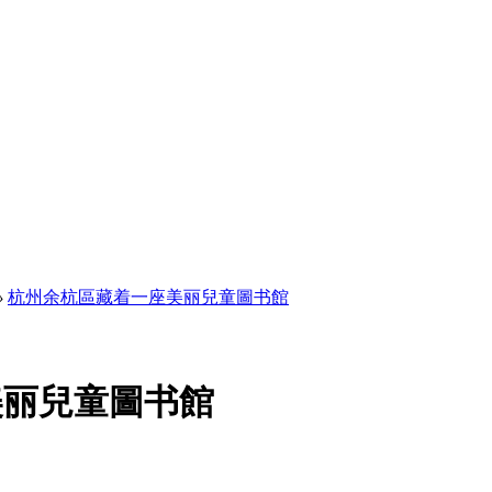
›
杭州余杭區藏着一座美丽兒童圖书館
美丽兒童圖书館