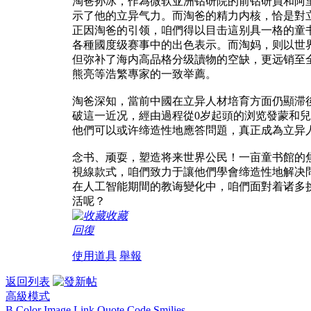
淘爸孙冰，作為微软亚洲钻研院的前钻研員和阿
示了他的立异气力。而淘爸的精力内核，恰是對立异
正因淘爸的引领，咱們得以目击這别具一格的童
各種國度级赛事中的出色表示。而淘妈，则以世
但弥补了海内高品格分级讀物的空缺，更远销至全世界
熊亮等浩繁專家的一致举薦。
淘爸深知，當前中國在立异人材培育方面仍顯滞後。
破這一近况，經由過程從0岁起頭的浏览發蒙和
他們可以或许缔造性地應答問題，真正成為立异
念书、顽耍，塑造将来世界公民！一亩童书館的
視線款式，咱們致力于讓他們學會缔造性地解决
在人工智能期間的教诲變化中，咱們面對着诸多
活呢？
收藏
回復
使用道具
舉報
返回列表
高級模式
B
Color
Image
Link
Quote
Code
Smilies