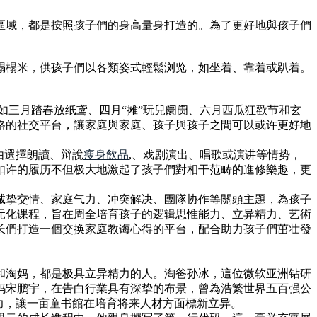
區域，都是按照孩子們的身高量身打造的。為了更好地與孩子們
榻榻米，供孩子們以各類姿式輕鬆浏览，如坐着、靠着或趴着。
如三月踏春放纸鸢、四月“摊”玩兒阛阓、六月西瓜狂歡节和玄
格的社交平台，讓家庭與家庭、孩子與孩子之間可以或许更好地
由選擇朗讀、辩說
瘦身飲品
,、戏剧演出、唱歌或演讲等情势，
如许的履历不但极大地激起了孩子們對相干范畴的進修樂趣，更
诚挚交情、家庭气力、冲突解决、團隊协作等關頭主題，為孩子
元化课程，旨在周全培育孩子的逻辑思惟能力、立异精力、艺術
长們打造一個交换家庭教诲心得的平台，配合助力孩子們茁壮發
和淘妈，都是极具立异精力的人。淘爸孙冰，這位微软亚洲钻研
妈宋鹏宇，在告白行業具有深挚的布景，曾為浩繁世界五百强公
力，讓一亩童书館在培育将来人材方面標新立异。