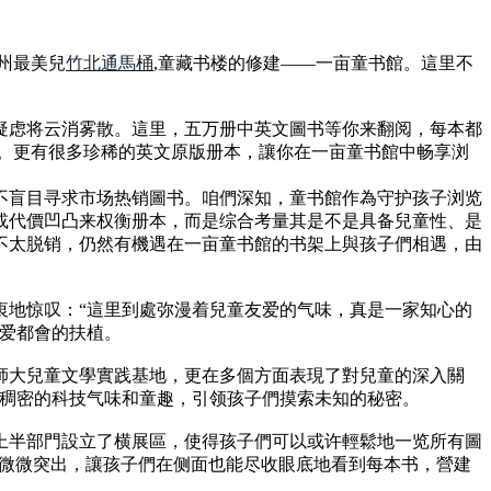
州最美兒
竹北通馬桶
,童藏书楼的修建——一亩童书館。這里不
疑虑将云消雾散。這里，五万册中英文圖书等你来翻阅，每本都
象。更有很多珍稀的英文原版册本，讓你在一亩童书館中畅享浏
不盲目寻求市场热销圖书。咱們深知，童书館作為守护孩子浏览
或代價凹凸来权衡册本，而是综合考量其是不是具备兒童性、是
不太脱销，仍然有機遇在一亩童书館的书架上與孩子們相遇，由
衷地惊叹：“這里到處弥漫着兒童友爱的气味，真是一家知心的
友爱都會的扶植。
師大兒童文學實践基地，更在多個方面表現了對兒童的深入關
出稠密的科技气味和童趣，引领孩子們摸索未知的秘密。
上半部門設立了横展區，使得孩子們可以或许輕鬆地一览所有圖
许微微突出，讓孩子們在侧面也能尽收眼底地看到每本书，營建