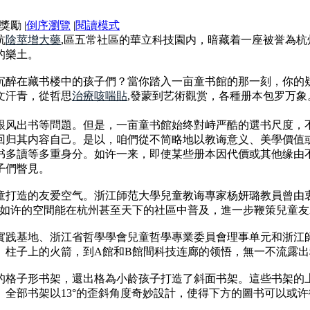
|
倒序瀏覽
|
閱讀模式
杭
陰莖增大藥
,區五常社區的華立科技園内，暗藏着一座被誉為杭
的樂土。
沉醉在藏书楼中的孩子們？當你踏入一亩童书館的那一刻，你的
文汗青，從哲思
治療咳喘貼
,發蒙到艺術觀赏，各種册本包罗万
跟风出书等問題。但是，一亩童书館始终對峙严酷的選书尺度，
回归其内容自己。是以，咱們從不简略地以教诲意义、美學價值
书多讀等多重身分。如许一来，即使某些册本因代價或其他缘由
子們瞥見。
童打造的友爱空气。浙江師范大學兒童教诲專家杨妍璐教員曾由
待如许的空間能在杭州甚至天下的社區中普及，進一步鞭策兒童
實践基地、浙江省哲學學會兒童哲學專業委員會理事单元和浙江
、柱子上的火箭，到A館和B館間科技连廊的领悟，無一不流露
的格子形书架，還出格為小龄孩子打造了斜面书架。這些书架的
。全部书架以13°的歪斜角度奇妙設計，使得下方的圖书可以或