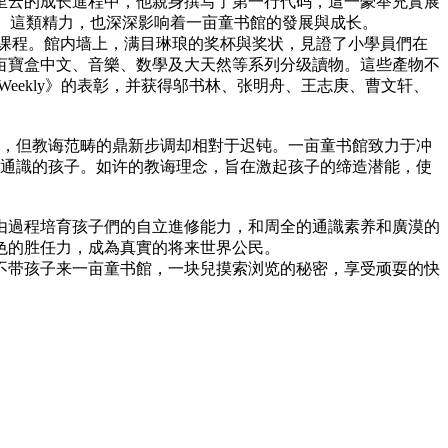
里云的成长進程中，他親身撰写了第一行代码，這一豪举充實展
等待。這類精力，也深深影响着一亩童书館的發展與成长。
惟课程。館内墙上，满目琳琅的奖杯與奖状，見證了小學員們在
亩寶盒中文、音樂、数學及大天然等系列分级讀物。這些產物不
 Weekly》的表彰，并获得邬书林、张明舟、王志庚、曹文轩、
時五年，但教诲范畴的鼎新步调却相對于迟钝。一亩童书館致力于冲
全通識的孩子。如许的教诲理念，旨在激起孩子的缔造潜能，使
由過程培育孩子們的自立進修能力，和周全的通識素养和廣漠的
色的胜任力，成為真實的将来世界公民。
不带孩子来一亩童书館，一块兒摸索浏览的秘密，享受顽耍的快