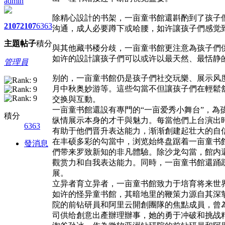
admin
除精心設計的书架，一亩童书館還斟酌到了孩子
2107
2107
6363
沟通，成人必要蹲下或哈腰，如许讓孩子們感觉到
主題
帖子
積分
與其他藏书楼分歧，一亩童书館更注意為孩子們
如许的設計讓孩子們可以或许以最天然、最恬静
管理員
别的，一亩童书館仍是孩子們社交玩樂、展示风
月中秋奥妙游等。這些勾當不但讓孩子們在輕鬆
交换與互動。
一亩童书館還設有專門的“一亩爱秀小舞台”，
積分
纵情展示本身的才干與魅力。每當他們上台演出
6363
有助于他們晋升表达能力，渐渐創建起壮大的自
在丰硕多彩的勾當中，浏览始终盘踞着一亩童书
發消息
們带来罗致新知的非凡體驗。除沙龙勾當，館内
觀赏力和自我表达能力。同時，一亩童书館還踊
展。
立异者育立异者，一亩童书館致力于培育将来世
如许的怪异童书館，其暗地里的鞭策力源自其深
院的前钻研員和阿里云開創團隊的焦點成員，曾
司供给創意出產辦理辦事，她的勇于冲破和挑战