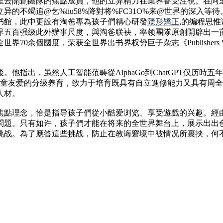
里云開創團隊的焦點成員，他的立异精力在業界备受注視。在阿
的不竭追@乞%iiu58%降對将%FC31O%来@世界的深入
书館，此中更設有淘爸專為孩子們精心研發
隱形矯正
,的编程思
界五百强级此外辦事尺度，與淘爸联袂，率领團隊原創開辟出一
70余個國度，荣获全世界出书界权势巨子杂志《Publishers
他指出，虽然人工智能范畴從AlphaGo到ChatGPT仅历
兒童友爱的分级养育，致力于培育既具有自立進修能力又具有周
人材。
焦點理念，恰是指导孩子們從小酷爱浏览、享受遊戲的兴趣。經
問題。只有如许，孩子們才能在将来的全世界舞台上，展示出出
挑战。為了應答這些挑战，防止在教诲窘境中被情况所裹挟，何