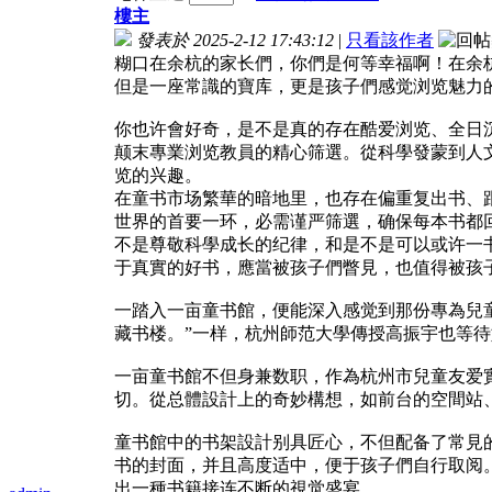
樓主
發表於 2025-2-12 17:43:12
|
只看該作者
糊口在余杭的家长們，你們是何等幸福啊！在余
但是一座常識的寶库，更是孩子們感觉浏览魅力
你也许會好奇，是不是真的存在酷爱浏览、全日
颠末專業浏览教員的精心筛選。從科學發蒙到人
览的兴趣。
在童书市场繁華的暗地里，也存在偏重复出书、
世界的首要一环，必需谨严筛選，确保每本书都
不是尊敬科學成长的纪律，和是不是可以或许一
于真實的好书，應當被孩子們瞥見，也值得被孩
一踏入一亩童书館，便能深入感觉到那份專為兒
藏书楼。”一样，杭州師范大學傳授高振宇也等
一亩童书館不但身兼数职，作為杭州市兒童友爱
切。從总體設計上的奇妙構想，如前台的空間站
童书館中的书架設計别具匠心，不但配备了常見
书的封面，并且高度适中，便于孩子們自行取阅
出一種书籍接连不断的視觉盛宴。