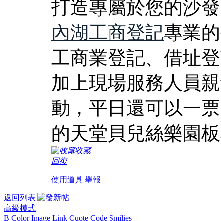
打造專屬於您的沙發
內湖工商登記
專業的
工商業登記、借址登
加上現場服務人員親
動，平日還可以一票
的天堂貝兒絲樂園板
收藏
回復
使用道具
舉報
返回列表
高級模式
B
Color
Image
Link
Quote
Code
Smilies