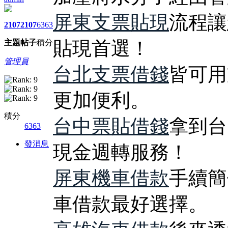
屏東支票貼現
流程讓
2107
2107
6363
貼現首選！
主題
帖子
積分
管理員
台北支票借錢
皆可用
更加便利。
積分
台中票貼借錢
拿到台
6363
發消息
現金週轉服務！
屏東機車借款
手續簡
車借款最好選擇。