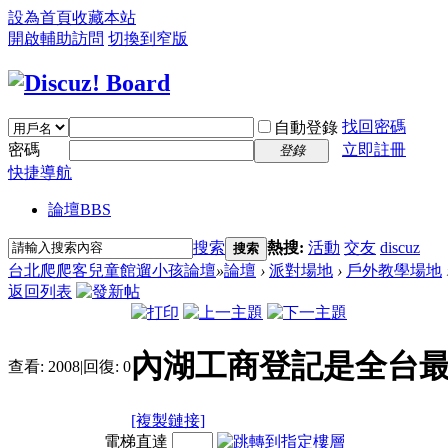
設為首頁
收藏本站
開啟輔助訪問
切換到窄版
找回密碼
自動登錄
密碼
立即註冊
登錄
快捷導航
論壇
BBS
搜索
熱搜:
活動
交友
discuz
搜索
台北爬爬客兒童館遛小孩論壇
»
論壇
›
派對場地
›
戶外教學場地
返回列表
內湖工商登記是全台
查看:
2008
|
回復:
0
[複製鏈接]
電梯直達