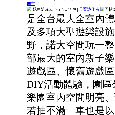
樓主
發表於 2025-6-3 17:30:49
|
只看該作者
是全台最大全室內體
及多項大型遊樂設施
野，諾大空間玩一整
部最大的室內親子樂
遊戲區、懷舊遊戲區
DIY活動體驗，園
樂園室內空間明亮、
若抽不滿一車也是以