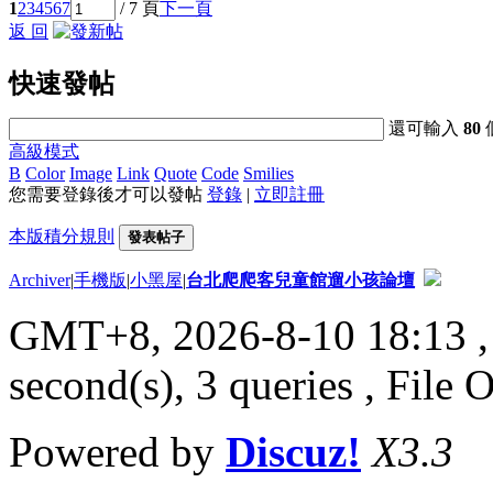
1
2
3
4
5
6
7
/ 7 頁
下一頁
返 回
快速發帖
還可輸入
80
高級模式
B
Color
Image
Link
Quote
Code
Smilies
您需要登錄後才可以發帖
登錄
|
立即註冊
本版積分規則
發表帖子
Archiver
|
手機版
|
小黑屋
|
台北爬爬客兒童館遛小孩論壇
GMT+8, 2026-8-10 18:13
,
second(s), 3 queries , File 
Powered by
Discuz!
X3.3