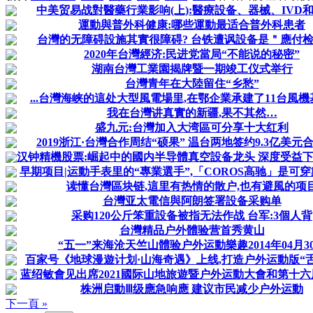
中美贸易战對醫藥行業影响(上):醫療設备、器械、IVD
運動與普外科健康:哪些運動最适合普外科患者
台灣的无障碍設施其實很障碍? 台铁遭讽設备是＂應付
2020年台灣經济:民进党當局“不能说的秘密”
湖南台灣工業園揭牌暨一期竣工仪式举行
台灣青年在大陸留住“乡愁”
...台灣海峡的這处大型風電場里,在鄂企業承建了11台風
​我在台灣讲真實的新疆,果不其然…
盛九元:台灣加入大湾區可分享十大红利
2019浙江·台灣合作周结“硕果” 温台两地签约9.3亿美元
汉钟精機股票:崛起中的國内半导體真空設备龙头 深度受益下遊
早期项目|运動手表里的“專業選手”,「COROS高驰」是可穿戴
读懂台灣區块链,這里有热情的散户,也有避風的项
台灣亚太電信與阿朗签署設备采购单
采购120公斤笨重設备被指无法作战 台军:3個人背
台灣精品户外體验营首秀黄山
“五一”来海沧天竺山體验户外运動樂趣2014年04月3
百家号《地球漫遊计划·山海奇遇》上线,打造户外运動版“舌尖
蓝绍敏會见出席2021國际山地旅遊暨户外运動大會和第十六届
株洲启動Ⅲ级應急响應 建议市民减少户外运動
下一頁 »