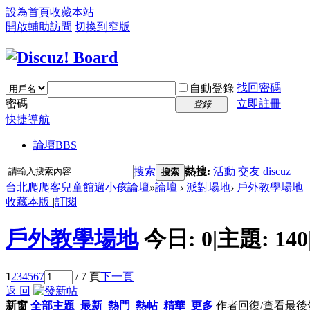
設為首頁
收藏本站
開啟輔助訪問
切換到窄版
找回密碼
自動登錄
密碼
立即註冊
登錄
快捷導航
論壇
BBS
搜索
熱搜:
活動
交友
discuz
搜索
台北爬爬客兒童館遛小孩論壇
»
論壇
›
派對場地
›
戶外教學場地
收藏本版
|
訂閱
戶外教學場地
今日:
0
|
主題:
140
1
2
3
4
5
6
7
/ 7 頁
下一頁
返 回
新窗
全部主題
最新
熱門
熱帖
精華
更多
作者
回復/查看
最後